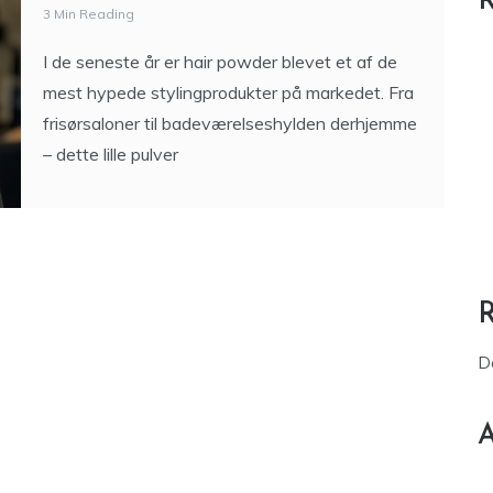
R
3 Min Reading
I de seneste år er hair powder blevet et af de
mest hypede stylingprodukter på markedet. Fra
frisørsaloner til badeværelseshylden derhjemme
– dette lille pulver
D
A