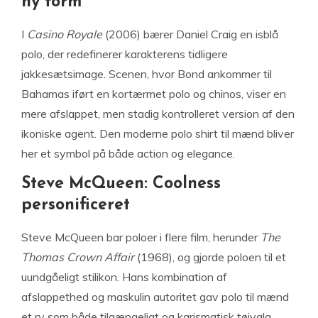
ny form
I
Casino Royale
(2006) bærer Daniel Craig en isblå
polo, der redefinerer karakterens tidligere
jakkesætsimage. Scenen, hvor Bond ankommer til
Bahamas iført en kortærmet polo og chinos, viser en
mere afslappet, men stadig kontrolleret version af den
ikoniske agent. Den moderne polo shirt til mænd bliver
her et symbol på både action og elegance.
Steve McQueen: Coolness
personificeret
Steve McQueen bar poloer i flere film, herunder
The
Thomas Crown Affair
(1968), og gjorde poloen til et
uundgåeligt stilikon. Hans kombination af
afslappethed og maskulin autoritet gav polo til mænd
et ry som både tilgængeligt og karismatisk tøjvalg.