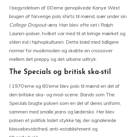
I begyndelsen af 00’erne genoplivede Kanye West
brugen af farverige polo shirts til mænd, især under sin
College Dropout
-æra. Han blev ofte set i Ralph
Lauren-poloer, hvilket var med til at bringe mærket og
stilen ind i hiphopkulturen. Dette brød med tidligere
normer for musikmoden og skabte en crossover
mellem det preppy og det urbane udtryk.
The Specials og britisk ska-stil
I 1970’erne og 80’erne blev polo til mænd en del af
den britiske ska- og mod-scene. Bands som The
Specials brugte poloen som en del af deres uniform,
sammen med smalle jeans og lædersko. Her blev
poloen et politisk ladet stykke tøj, der signalerede
klassebevidsthed, anti-establishment og