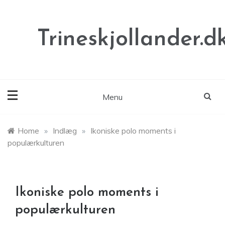
Skip
to
content
Trineskjollander.d
Menu
Home
»
Indlæg
»
Ikoniske polo moments i
populærkulturen
Ikoniske polo moments i
populærkulturen