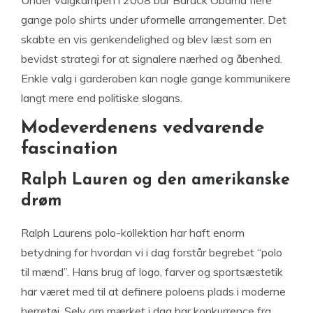
Under valgkampen i 2008 bar Barack Obama flere
gange polo shirts under uformelle arrangementer. Det
skabte en vis genkendelighed og blev læst som en
bevidst strategi for at signalere nærhed og åbenhed.
Enkle valg i garderoben kan nogle gange kommunikere
langt mere end politiske slogans.
Modeverdenens vedvarende
fascination
Ralph Lauren og den amerikanske
drøm
Ralph Laurens polo-kollektion har haft enorm
betydning for hvordan vi i dag forstår begrebet “polo
til mænd”. Hans brug af logo, farver og sportsæstetik
har været med til at definere poloens plads i moderne
herretøj. Selv om mærket i dag har konkurrence fra