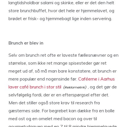
langtidsholdbar salami og skinke, eller er det den helt
store brunchbuffet, hvor det hele er hjemmelavet, og
brødet er frisk- og hjemmebagt lige inden servering.
Brunch er blev in
Selv om brunch ret ofte er laveste fællesnævner og en
størrelse, som ikke ret mange spisesteder gør ret
meget ud af, så må man bare konstatere, at brunch er
mere populær end nogensinde før.
Caféerne i Aarhus
laver café brunch i stor stil
, og det gør de
selvfølgelig fordi, der er en efterspørgsel efter det.
Men det stiller også store krav til research fra
gæsternes side. For begrebet kan dække fra en bolle
med ost og en omelet med bacon og over til
gourmetudgaven med en 7 til 8 mindre hjemmelavede